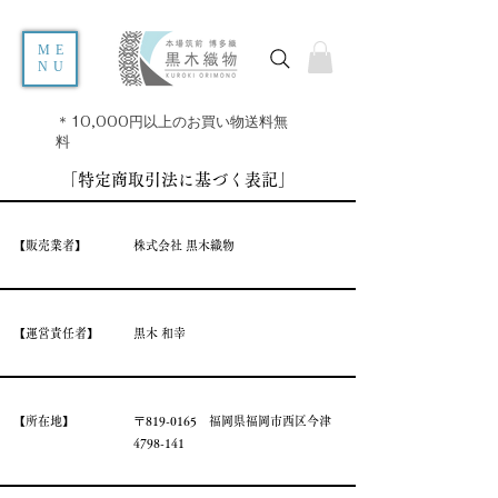
ME
NU
＊10,000円以上のお買い物送料無
料
​「特定商取引法に基づく表記」
​【販売業者】
​株式会社 黒木織物
​【運営責任者】
​黒木 和幸
​【所在地】
​〒819-0165 福岡県福岡市西区今津
4798-141