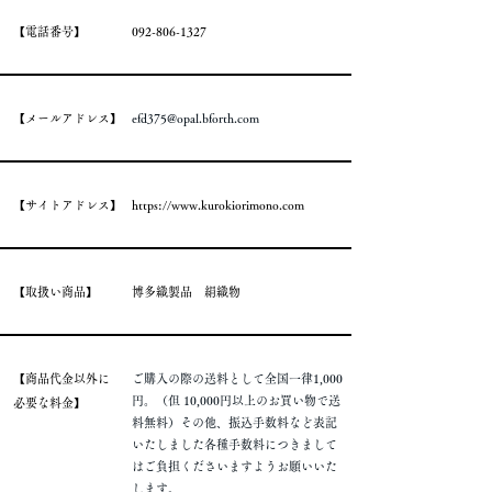
​【電話番号】
092-806-1327
​【メールアドレス】
efd375@opal.bforth.com
​【サイトアドレス】
https://www.kurokiorimono.com
​【取扱い商品】
​博多織製品 絹織物
​【商品代金以外に
ご購入の際の送料として全国一律1,000
円。
（但 10,000円以上のお買い物で送
必要な料金】
料無料）その他、振込手数料など表記
いたしました各種手数料につきまして
はご負担くださいますようお願いいた
します。