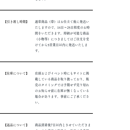
​【引き渡し時期】
通常商品（帯）はお仕立て後に発送い
たしますので、14日～25日程度のお時
間をいただきます。即納が可能な商品
（小物等）につきましてはご注文を受
けてから5営業日以内に発送いたしま
す。
​【在庫について】
店頭およびイベント時にもサイトに掲
載している商品を取り扱っており、販
売のタイミングでは予期せず売り切れ
のお知らせ前に在庫が無くなっている
場合があります。事前にご了承くださ
い。
​【返品について】
商品到着後7日以内とさせていただきま