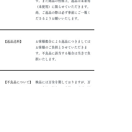
す。また商品の性格上、返品は未着用
（未使用）に限らせていただきます。
​尚、ご返品の際は必ず事前にご一報く
ださるようお願いいたします。
​【返品送料】
お客様都合による返品につきましては
お客様のご負担とさせていただきま
す。不良品に該当する場合は当方で負
担いたします。
​【不良品について】
​検品には万全を期しておりますが、万
一不良品の場合はお客様のお手元に届
いてより10日以内であれば返品、ある
いは同等品と交換させていただきま
す。
​【お支払い方法】
​各種クレジットカード、銀行振込、コ