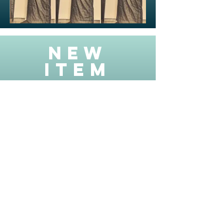
NEW
ITEM
一本で六本分、着まわせるから
​「六本着® ～ろっぽんぎ～」
​黒木織物が提案する 新機軸の角帯。
LEARN MORE