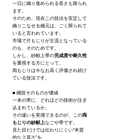
一日に織り進められる長さも限られ
ます。
そのため、現在この技法を安定して
織りこなせる織元は、ごく限られて
いると言われています。
市場で片もじりが主流となっている
のも、そのためです。
しかし、紗献上帯の
完成度や耐久性
を重視する方にとって、
両もじりは今なお高く評価され続け
ている技法です。
■ 織技そのものが価値
一本の帯に、どれほどの技術が注ぎ
込まれているか。
その違いを実感できるのが、この
両
もじりの紗献上
なごや帯です。
見た目だけでは伝わりにくい“本質
的な上質さ”を、