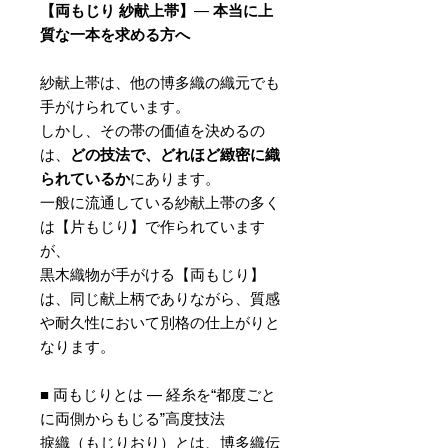
【両もじり 紗献上帯】
—
本当に上
質な一本を求める方へ
紗献上帯は、他の博多織の織元でも
手がけられています。
しかし、その帯の価値を決めるの
は、
どの技法で、どれほど緻密に織
られているか
にあります。
一般に流通している紗献上帯の多く
は【片もじり】で作られています
が、
黒木織物が手がける【両もじり】
は、同じ献上柄でありながら、質感
や耐久性において別格の仕上がりと
なります。
■ 両もじりとは — 経糸を“都度ごと
に両側からもじる”高度技法
捩織（もじりおり）とは、博多織伝