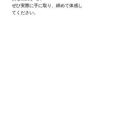
ぜひ実際に手に取り、締めて体感し
てください。
【博多織を象徴する献上柄は、祈り
と願いを織り込んだ伝統文様です】
独鈷
… 魔を祓い、悟りへ導く力
の象徴。
華皿
… 供花皿に由来し、敬意と
美しさを表す。
親子縞
… 親が子を守る姿。家内
安全への願い。
孝行縞
… 子が親を慕う姿。子孫
繁栄の願い。
これらを絶え間なく繋ぎ、永遠のご
縁を祈る――