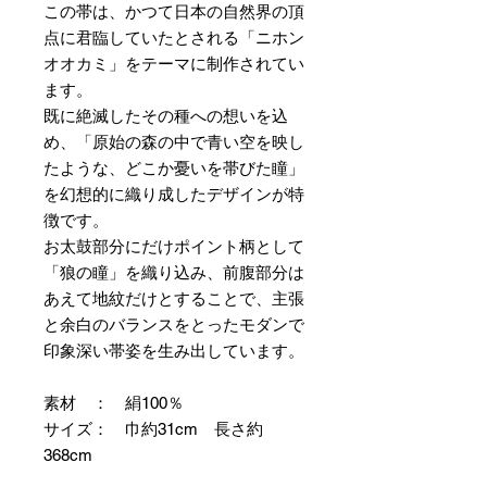
この帯は、かつて日本の自然界の頂
点に君臨していたとされる「ニホン
オオカミ」をテーマに制作されてい
ます。
既に絶滅したその種への想いを込
め、「原始の森の中で青い空を映し
たような、どこか憂いを帯びた瞳」
を幻想的に織り成したデザインが特
徴です。
お太鼓部分にだけポイント柄として
「狼の瞳」を織り込み、前腹部分は
あえて地紋だけとすることで、主張
と余白のバランスをとったモダンで
印象深い帯姿を生み出しています。
素材 ： 絹100％
サイズ： 巾約31cm 長さ約
368cm