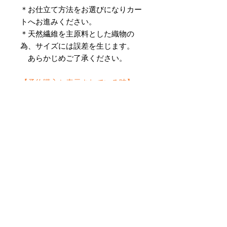
＊お仕立て方法をお選びになりカー
トへお進みください。
＊天然繊維を主原料とした織物の
為、サイズには誤差を生じます。
あらかじめご了承ください。
【予約購入と表示されている時】
在庫切れの場合に「予約購入」に切
り替わります。
そのままカートにお進みいただきご
購入いただきますと
受注生産させていただきます。
約１ヶ月～２ヶ月ほどの制作期間を
いただきますが、
新たに織り上げて納品させていただ
きます。