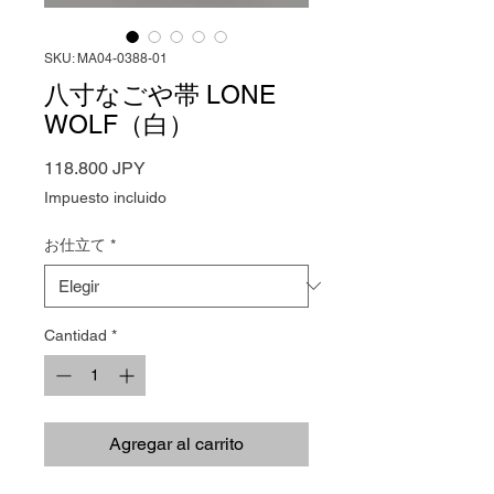
SKU: MA04-0388-01
八寸なごや帯 LONE
WOLF（白）
Precio
118.800 JPY
Impuesto incluido
お仕立て
*
Cantidad
*
Agregar al carrito