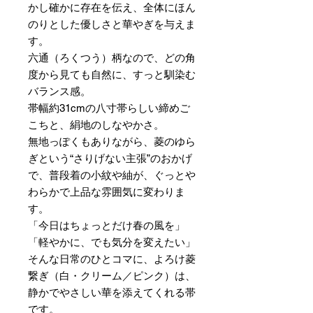
かし確かに存在を伝え、全体にほん
のりとした優しさと華やぎを与えま
す。
六通（ろくつう）柄なので、どの角
度から見ても自然に、すっと馴染む
バランス感。
帯幅約31cmの八寸帯らしい締めご
こちと、絹地のしなやかさ。
無地っぽくもありながら、菱のゆら
ぎという“さりげない主張”のおかげ
で、普段着の小紋や紬が、ぐっとや
わらかで上品な雰囲気に変わりま
す。
「今日はちょっとだけ春の風を」
「軽やかに、でも気分を変えたい」
そんな日常のひとコマに、よろけ菱
繋ぎ（白・クリーム／ピンク）は、
静かでやさしい華を添えてくれる帯
です。