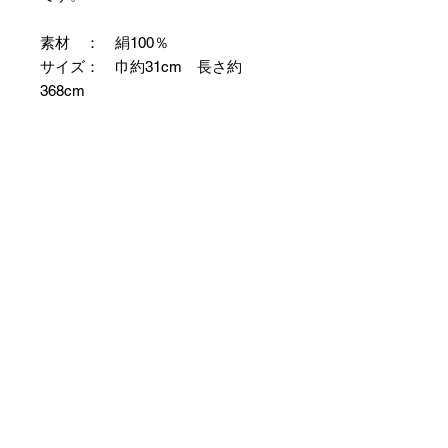
素材 ： 絹100％
サイズ： 巾約31cm 長さ約
368cm
＊お仕立て方法をお選びになりカー
トへお進みください。
＊天然繊維を主原料とした織物の
為、サイズには誤差を生じます。
あらかじめご了承ください。
【予約購入と表示されている時】
在庫切れの場合に「予約購入」に切
り替わります。
そのままカートにお進みいただきご
購入いただきますと
受注生産させていただきます。