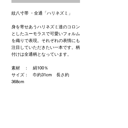
紋八寸帯 ・全通「ハリネズミ」
身を寄せあうハリネズミ達のコロン
としたユーモラスで可愛いフォルム
を織りで表現。それぞれの表情にも
注目していただきたい一本です。柄
付けは全通柄となっています。
素材 ： 絹100％
サイズ： 巾約31cm 長さ約
368cm
＊お仕立て方法をお選びになりカー
トへお進みください。
＊天然繊維を主原料とした織物の
為、サイズには誤差を生じます。
あらかじめご了承ください。