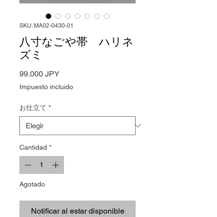
SKU: MA02-0430-01
八寸なごや帯 ハリネ
ズミ
Precio
99.000 JPY
Impuesto incluido
お仕立て
*
Cantidad
*
Agotado
Notificar al estar disponible