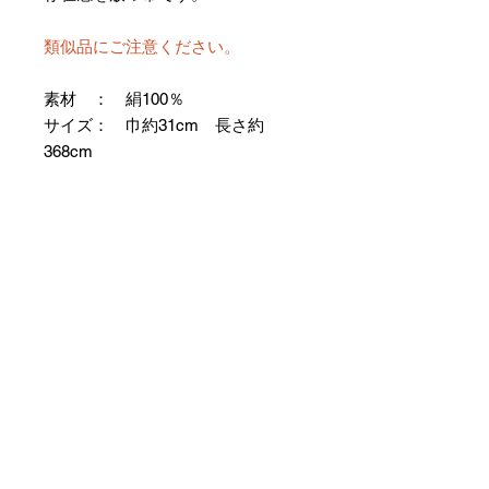
類似品にご注意ください。
素材 ： 絹100％
サイズ： 巾約31cm 長さ約
368cm
＊お仕立て方法をお選びになりカー
トへお進みください。
＊天然繊維を主原料とした織物の
為、サイズには誤差を生じます。
あらかじめご了承ください。
【予約購入と表示されている時】
在庫切れの場合に「予約購入」に切
り替わります。
そのままカートにお進みいただきご