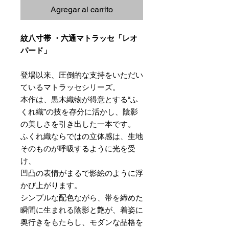
Agregar al carrito
紋八寸帯 ・六通マトラッセ「レオ
パード」
登場以来、圧倒的な支持をいただい
ているマトラッセシリーズ。
本作は、黒木織物が得意とする“ふ
くれ織”の技を存分に活かし、陰影
の美しさを引き出した一本です。
ふくれ織ならではの立体感は、生地
そのものが呼吸するように光を受
け、
凹凸の表情がまるで影絵のように浮
かび上がります。
シンプルな配色ながら、帯を締めた
瞬間に生まれる陰影と艶が、着姿に
奥行きをもたらし、モダンな品格を