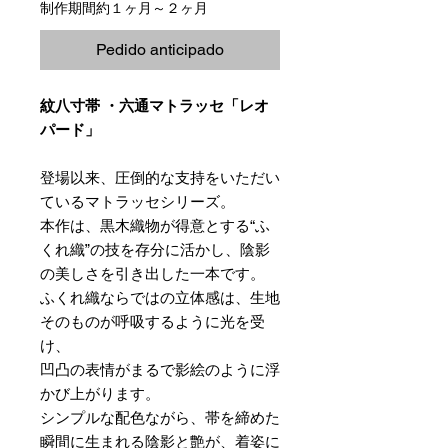
制作期間約１ヶ月～２ヶ月
Pedido anticipado
紋八寸帯 ・六通マトラッセ「レオ
パード」
登場以来、圧倒的な支持をいただい
ているマトラッセシリーズ。
本作は、黒木織物が得意とする“ふ
くれ織”の技を存分に活かし、陰影
の美しさを引き出した一本です。
ふくれ織ならではの立体感は、生地
そのものが呼吸するように光を受
け、
凹凸の表情がまるで影絵のように浮
かび上がります。
シンプルな配色ながら、帯を締めた
瞬間に生まれる陰影と艶が、着姿に