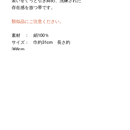
装いをぐっと引き締め、洗練された
存在感を放つ帯です。
類似品にご注意ください。
素材 ： 絹100％
サイズ： 巾約31cm 長さ約
368cm
＊お仕立て方法をお選びになりカー
トへお進みください。
＊天然繊維を主原料とした織物の
為、サイズには誤差を生じます。
あらかじめご了承ください。
【予約購入と表示されている時】
在庫切れの場合に「予約購入」に切
り替わります。