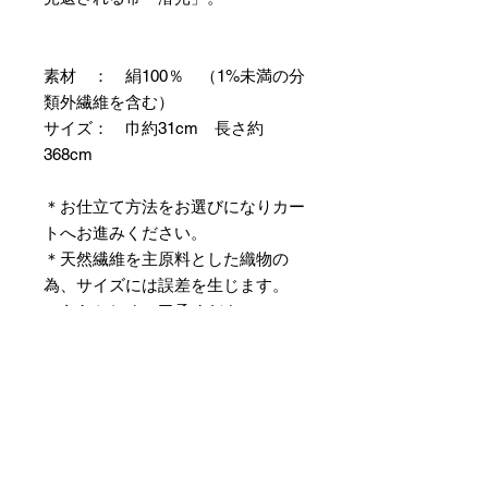
素材 ： 絹100％ （1%未満の分
類外繊維を含む）
サイズ： 巾約31cm 長さ約
368cm
＊お仕立て方法をお選びになりカー
トへお進みください。
＊天然繊維を主原料とした織物の
為、サイズには誤差を生じます。
あらかじめご了承ください。
【予約購入と表示されている時】
在庫切れの場合に「予約購入」に切
り替わります。
そのままカートにお進みいただきご