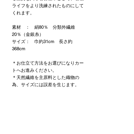
ライフをより洗練されたものにして
くれます。
素材 ： 絹80％ 分類外繊維
20％（金銀糸）
サイズ： 巾約31cm 長さ約
368cm
＊お仕立て方法をお選びになりカー
トへお進みください。
＊天然繊維を主原料とした織物の
為、サイズには誤差を生じます。
あらかじめご了承ください。
【予約購入と表示されている時】
在庫切れの場合に「予約購入」に切
り替わります。