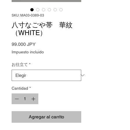
SKU: MA03-0389-03
八寸なごや帯 華紋
（WHITE）
Precio
99.000 JPY
Impuesto incluido
お仕立て
*
Cantidad
*
Agregar al carrito