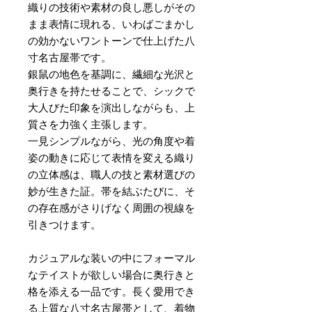
織りの技術や素材の良し悪しがその
まま表情に現れる、いわばごまかし
の効かないワントーンで仕上げた八
寸名古屋帯です。
銀鼠の地色を基調に、繊細な光沢と
奥行きを持たせることで、シックで
大人びた印象を演出しながらも、上
質さを力強く主張します。
一見シンプルながら、光の角度や着
姿の動きに応じて表情を変える織り
の立体感は、職人の技と素材選びの
妙が生きた証。帯を結ぶたびに、そ
の存在感がさりげなく周囲の視線を
引きつけます。
カジュアルな装いの中にフォーマル
なテイストが欲しい場合に奥行きと
格を添える一品です。長く愛用でき
る上質な八寸名古屋帯として、着物