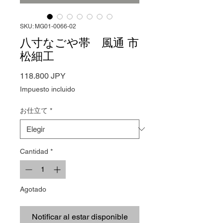
SKU: MG01-0066-02
八寸なごや帯 風通 市
松細工
Precio
118.800 JPY
Impuesto incluido
お仕立て
*
Cantidad
*
Agotado
Notificar al estar disponible