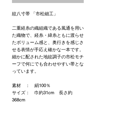
紋八寸帯 「市松細工」
二重経糸の織組織である風通を用い
た織物で、経糸・緯糸ともに渡らせ
たボリューム感と、奥行きを感じさ
せる表情が手応え確かな一本です。
細かに配された地紋調子の市松モチ
ーフで何にでも合わせやすい帯とな
っています。
素材 ： 絹100％
サイズ： 巾約31cm 長さ約
368cm
＊お仕立て方法をお選びになりカー
トへお進みください。
＊天然繊維を主原料とした織物の