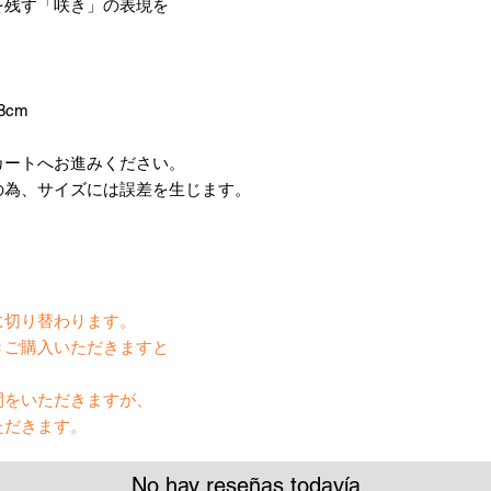
を残す「咲き」の表現を
8cm
カートへお進みください。
の為、サイズには誤差を生じます。
】
に切り替わります。
きご購入いただきますと
間をいただきますが、
ただきます。
No hay reseñas todavía