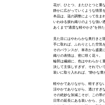
花が、ひとつ、またひとつと重
静かに広がっていくような情景を織
本品は、筬の調整によって生ま
いわゆる捩れ織りのような強い
あくまで“適度な軽やかさ”を持
見た目にはやわらかな奥行きと
手に取れば、ふわりとした空気
そのバランスが、単衣から盛夏
織りの表情は、密に咲く花々。
輪郭は繊細に、色はやわらかく
決して主張しすぎず、それでい
装いに取り入れれば、“静かな豊
軽やかでありながら、軽すぎな
涼やかでありながら、透けすぎ
その絶妙な加減こそが、この帯
日常の延長にある装いから、少