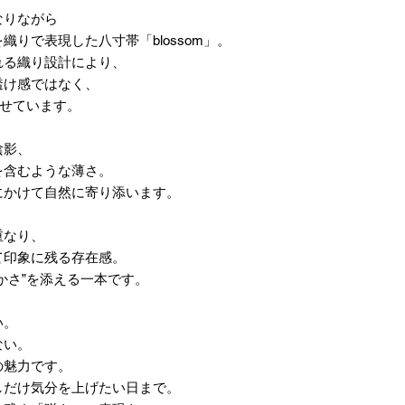
なりながら
りで表現した八寸帯「blossom」。
れる織り設計により、
透け感ではなく、
たせています。
陰影、
を含むような薄さ。
にかけて自然に寄り添います。
重なり、
て印象に残る存在感。
かさ”を添える一本です。
い。
ない。
の魅力です。
しだけ気分を上げたい日まで。