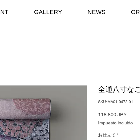
ENT
GALLERY
NEWS
OR
全通八寸なごや
SKU: MA01-0472-01
Preci
118.800 JPY
Impuesto incluido
お仕立て
*