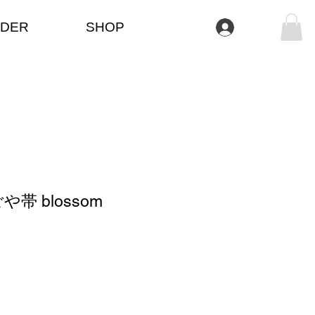
DER
SHOP
Iniciar sesión
帯 blossom
o