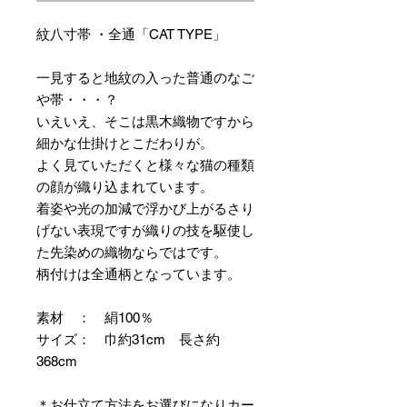
紋八寸帯 ・全通「CAT TYPE」
一見すると地紋の入った普通のなご
や帯・・・？
いえいえ、そこは黒木織物ですから
細かな仕掛けとこだわりが。
よく見ていただくと様々な猫の種類
の顔が織り込まれています。
着姿や光の加減で浮かび上がるさり
げない表現ですが織りの技を駆使し
た先染めの織物ならではです。
柄付けは全通柄となっています。
素材 ： 絹100％
サイズ： 巾約31cm 長さ約
368cm
＊お仕立て方法をお選びになりカー