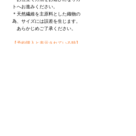
トへお進みください。
＊天然繊維を主原料とした織物の
為、サイズには誤差を生じます。
あらかじめご了承ください。
【予約購入と表示されている時】
在庫切れの場合に「予約購入」に切
り替わります。
そのままカートにお進みいただきご
購入いただきますと
受注生産させていただきます。
約１ヶ月～２ヶ月ほどの制作期間を
いただきますが、
新たに織り上げて納品させていただ
きます。