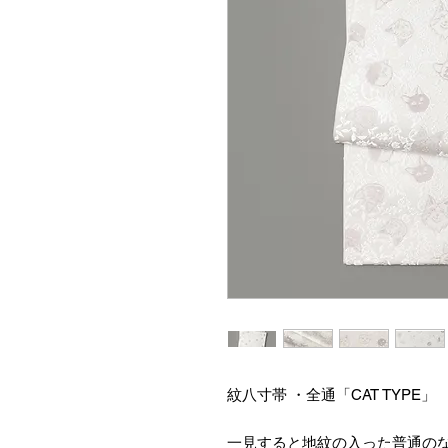
紋八寸帯 ・全通「CAT TYPE」
一見すると地紋の入った普通の