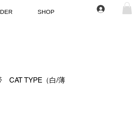
Iniciar sesión
DER
SHOP
CAT TYPE（白/薄