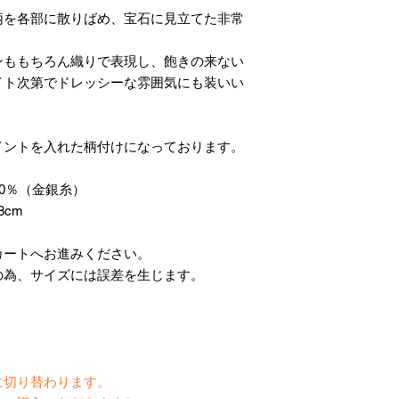
柄を各部に散りばめ、宝石に見立てた非常
ンももちろん織りで表現し、飽きの来ない
イト次第でドレッシーな雰囲気にも装いい
イントを入れた柄付けになっております。
0％（金銀糸）
8cm
カートへお進みください。
の為、サイズには誤差を生じます。
】
に切り替わります。