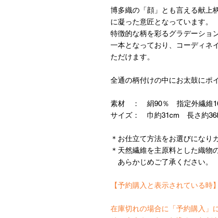
博多織の「顔」とも言える献上
に凝った意匠となっています。
特徴的な柄を彩るグラデーショ
一本となっており、コーディネ
ただけます。
全通の柄付けの中にお太鼓にポ
素材 ： 絹90％ 指定外繊維1
サイズ： 巾約31cm 長さ約36
＊お仕立て方法をお選びになり
＊天然繊維を主原料とした織物
あらかじめご了承ください。
【予約購入と表示されている時
在庫切れの場合に「予約購入」