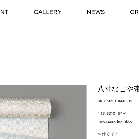
ENT
GALLERY
NEWS
OR
八寸なごや帯
SKU: MA01-0440-01
Preci
118.800 JPY
Impuesto incluido
お仕立て
*