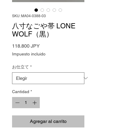
SKU: MA04-0388-03
八寸なごや帯 LONE
WOLF（黒）
Precio
118.800 JPY
Impuesto incluido
お仕立て
*
Cantidad
*
Agregar al carrito