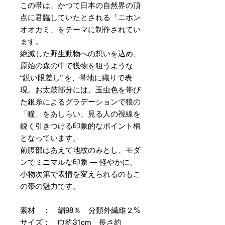
この帯は、かつて日本の自然界の頂
点に君臨していたとされる「ニホン
オオカミ」をテーマに制作されてい
ます。
絶滅した野生動物への想いを込め、
原始の森の中で獲物を狙うような
“鋭い眼差し” を、帯地に織りで表
現。お太鼓部分には、玉虫色を帯び
た銀糸によるグラデーションで狼の
「瞳」をあしらい、見る人の視線を
鋭く引きつける印象的なポイント柄
となっています。
前腹部はあえて地紋のみとし、モダ
ンでミニマルな印象 — 軽やかに、
小物次第で表情を変えられるのもこ
の帯の魅力です。
素材 ： 絹98％ 分類外繊維２%
サイズ： 巾約31cm 長さ約