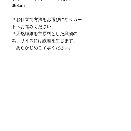
368cm
＊お仕立て方法をお選びになりカー
トへお進みください。
＊天然繊維を主原料とした織物の
為、サイズには誤差を生じます。
あらかじめご了承ください。
【予約購入と表示されている時】
在庫切れの場合に「予約購入」に切
り替わります。
そのままカートにお進みいただきご
購入いただきますと
受注生産させていただきます。
約１ヶ月～２ヶ月ほどの制作期間を
いただきますが、
新たに織り上げて納品させていただ