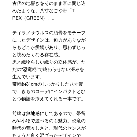
古代の地響きをそのまま帯に閉じ込
めたような、八寸なごや帯「T-
REX（GREEN）」。
ティラノサウルスの頭骨をモチーフ
にしたデザインは、迫力がありなが
らもどこか愛嬌があり、思わずじっ
と眺めたくなる存在感。
黒木織物らしい織りの立体感が、た
だの“恐竜柄”で終わらせない深みを
生んでいます。
帯幅約31cmのしっかりした八寸帯
で、きものコーデにインパクトとひ
とつ物語を添えてくれる一本です。
前腹は無地感にしてあるので、帯留
めや小物で遊べるのも魅力。恐竜の
時代の荒々しさと、現代のセンスが
ちょうど良く混ざったデザインで