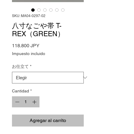
SKU: MA04-0297-02
八寸なごや帯 T-
REX（GREEN）
Precio
118.800 JPY
Impuesto incluido
お仕立て
*
Cantidad
*
Agregar al carrito