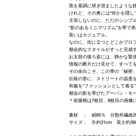
黒を基調に研ぎ澄ましたような
けれど、その奥には“何かを隠し
主張しないのに、ただのシンプ
“影のあるミニマリズム”を帯で表現
装いはカジュアル。
なのに、街に立つとどこかプロ
都会的なスタイルがすっと完成
お太鼓の後ろ姿には、静かな緊
情報の断片だけ見せて、すべて
その余白こそ、この帯の「秘密
伝統の形に、ストリートの温度
和服を“ファッションとして着る
都会の影を帯びたアーバン・モ
＊前腹柄は7枚目、8枚目の画像
素材 ： 絹80％ 分類外繊維2
サイズ： 巾約31cm 長さ約36