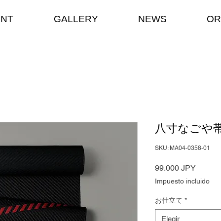
ENT
GALLERY
NEWS
OR
八寸なごや帯 
SKU: MA04-0358-01
Precio
99.000 JPY
Impuesto incluido
お仕立て
*
Elegir