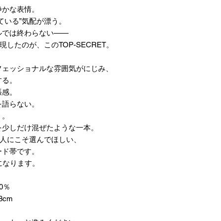
静かな表情。
ている”気配が漂う。
ルでは終わらない——
したのが、このTOP-SECRET。
フェッショナルな雰囲気がにじみ、
する。
張感。
を語らない。
」。
を少しだけ混ぜたような一本。
”人にこそ選んでほしい、
ード帯です。
になります。
0％
8cm