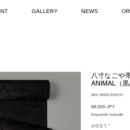
ENT
GALLERY
NEWS
OR
八寸なごや帯
ANIMAL（
SKU: MA02-0353-01
Precio
88.000 JPY
Impuesto incluido
お仕立て
*