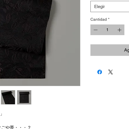
Elegir
Cantidad
*
Ag
L」
なごや帯・・・？