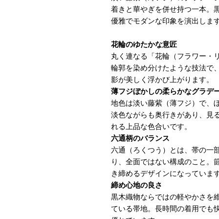
着きと華やぎを併せ持つ一本。
優雅でモダンな印象を演出しま
花輪のゆたかな意匠
丸く連なる「花輪（フラワー・
輪郭を染め分けたような技法で
影が美しく浮かび上がります。
薄フジぼかしの柔らかなグラデ
地色は淡い藤紫（薄フジ）で、
淡色ながらも奥行きがあり、見
れる上品な色合いです。
六通柄のバランス
六通（ろくつう）とは、帯の一
り、全面ではない構成のこと。
き締めるデザインになっていま
締め心地の良さ
黒木織物ならではの軽やかさを
ている帯地。長時間の着用でも