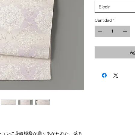
Elegir
Cantidad
*
Ag
ションに花輪模様が織りあがられた、落ち