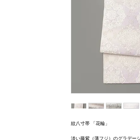
紋八寸帯 「花輪」
淡い藤紫（薄フジ）のグラデー