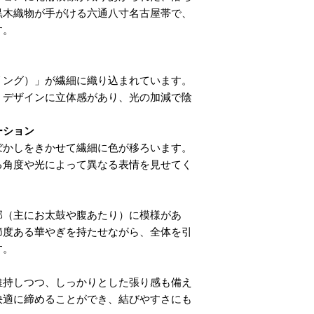
黒木織物が手がける六通八寸名古屋帯で、
す。
リング）」が繊細に織り込まれています。
、デザインに立体感があり、光の加減で陰
ーション
ぼかしをきかせて繊細に色が移ろいます。
る角度や光によって異なる表情を見せてく
部（主にお太鼓や腹あたり）に模様があ
節度ある華やぎを持たせながら、全体を引
す。
維持しつつ、しっかりとした張り感も備え
快適に締めることができ、結びやすさにも