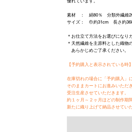
優れています。
素材 ： 絹80％ 分類外繊維2
サイズ： 巾約31cm 長さ約36
＊お仕立て方法をお選びになり
＊天然繊維を主原料とした織物
あらかじめご了承ください。
【予約購入と表示されている時
在庫切れの場合に「予約購入」
そのままカートにお進みいただ
受注生産させていただきます。
約１ヶ月～２ヶ月ほどの制作期
新たに織り上げて納品させてい