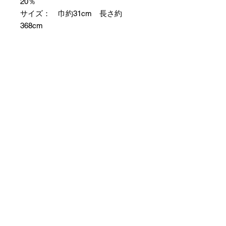
20％
サイズ： 巾約31cm 長さ約
368cm
＊お仕立て方法をお選びになりカー
トへお進みください。
＊天然繊維を主原料とした織物の
為、サイズには誤差を生じます。
あらかじめご了承ください。
【予約購入と表示されている時】
在庫切れの場合に「予約購入」に切
り替わります。
そのままカートにお進みいただきご
購入いただきますと
受注生産させていただきます。
約１ヶ月～２ヶ月ほどの制作期間を
いただきますが、