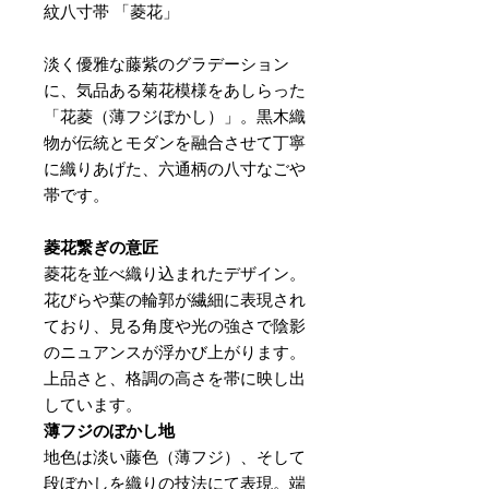
紋八寸帯 「菱花」
淡く優雅な藤紫のグラデーション
に、気品ある菊花模様をあしらった
「花菱（薄フジぼかし）」。黒木織
物が伝統とモダンを融合させて丁寧
に織りあげた、六通柄の八寸なごや
帯です。
菱花繋ぎの意匠
菱花を並べ織り込まれたデザイン。
花びらや葉の輪郭が繊細に表現され
ており、見る角度や光の強さで陰影
のニュアンスが浮かび上がります。
上品さと、格調の高さを帯に映し出
しています。
薄フジのぼかし地
地色は淡い藤色（薄フジ）、そして
段ぼかしを織りの技法にて表現。端