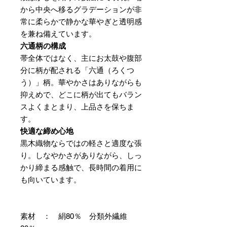
から中央へ移るグラデーションが非
常に柔らかで静かな華やぎと透明感
を兼ね備えています。
六通柄の構成
帯全体ではなく、主にお太鼓や腹部
分に柄が配される「六通（ろくつ
う）」柄。華やかさはありながらも
抑えめで、どこに柄が出てもバラン
スよくまとまり、上品さを保ちま
す。
快適な締め心地
黒木織物ならではの軽さと適度な張
り。しなやかさがありながら、しっ
かり締まる感触で、長時間の着用に
も向いています。
素材 ： 絹80％ 分類外繊維