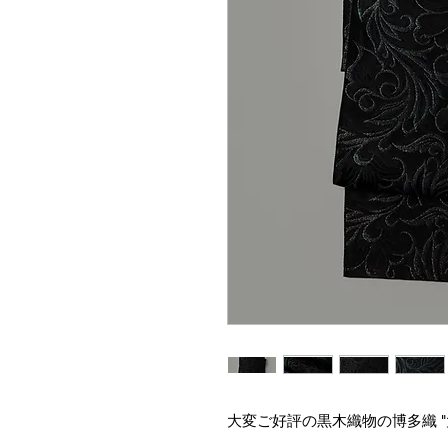
大変ご好評の黒木織物の博多織 "