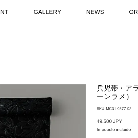
ENT
GALLERY
NEWS
OR
兵児帯・アラ
ーンラメ）
SKU: MC31-0377-02
Precio
49.500 JPY
Impuesto incluido