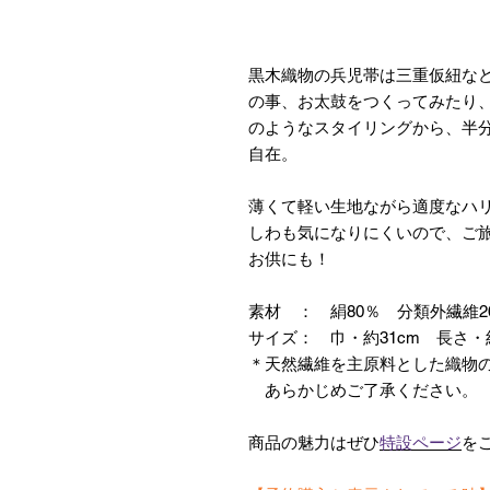
黒木織物の兵児帯は三重仮紐な
の事、お太鼓をつくってみたり
のようなスタイリングから、半
自在。
薄くて軽い生地ながら適度なハ
しわも気になりにくいので、ご
お供にも！
素材 ： 絹80％ 分類外繊維
サイズ： 巾・約31cm 長さ・約
＊天然繊維を主原料とした織物
あらかじめご了承ください。
商品の魅力はぜひ
特設ページ
を