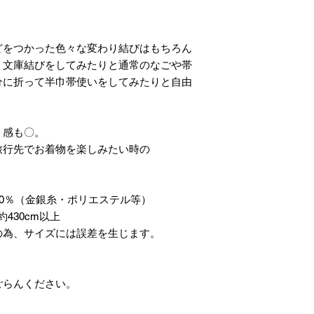
どをつかった色々な変わり結びはもちろん
、文庫結びをしてみたりと通常のなごや帯
分に折って半巾帯使いをしてみたりと自由
リ感も〇。
旅行先でお着物を楽しみたい時の
20％（金銀糸・ポリエステル等）
430cm以上
の為、サイズには誤差を生じます。
ごらんください。