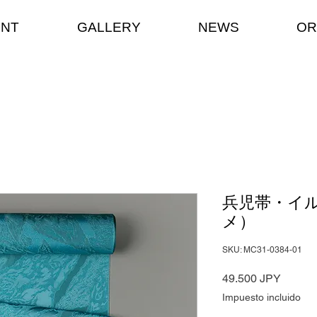
ENT
GALLERY
NEWS
OR
兵児帯・イル
メ）
SKU: MC31-0384-01
Precio
49.500 JPY
Impuesto incluido