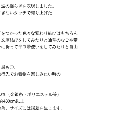
と波の揺らぎを表現しました。
すぎないタッチで織り上げた
どをつかった色々な変わり結びはもちろん
、文庫結びをしてみたりと通常のなごや帯
分に折って半巾帯使いをしてみたりと自由
リ感も〇。
旅行先でお着物を楽しみたい時の
20％（金銀糸・ポリエステル等）
430cm以上
の為、サイズには誤差を生じます。