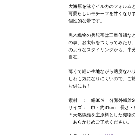
大海原を泳ぐイルカのフォルム
可愛らしいモチーフを甘くなり
個性的な帯です。
黒木織物の兵児帯は三重仮紐な
の事、お太鼓をつくってみたり
のようなスタイリングから、半
自在。
薄くて軽い生地ながら適度なハ
しわも気になりにくいので、ご
お供にも！
素材 ： 絹80％ 分類外繊維
サイズ： 巾・約31cm 長さ・約
＊天然繊維を主原料とした織物
あらかじめご了承ください。