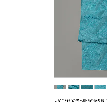
大変ご好評の黒木織物の博多織 "