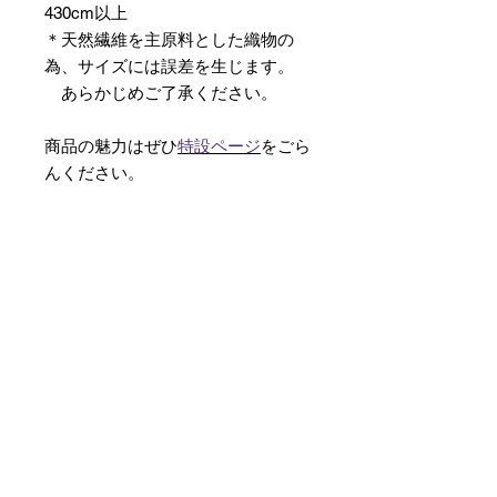
430cm以上
＊天然繊維を主原料とした織物の
為、サイズには誤差を生じます。
あらかじめご了承ください。
商品の魅力はぜひ
特設ページ
をごら
んください。
【予約購入と表示されている時】
在庫切れの場合に「予約購入」に切
り替わります。
そのままカートにお進みいただきご
購入いただきますと
受注生産させていただきます。
約１ヶ月～２ヶ月ほどの制作期間を
いただきますが、
新たに織り上げて納品させていただ
きます。