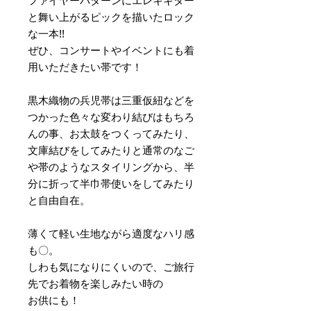
ファイヤーパターンにエレキギター
と舞い上がるピックを描いたロック
な一本!!
ぜひ、コンサートやイベントにも着
用いただきたい帯です！
黒木織物の兵児帯は三重仮紐などを
つかった色々な変わり結びはもちろ
んの事、お太鼓をつくってみたり、
文庫結びをしてみたりと通常のなご
や帯のようなスタイリングから、半
分に折って半巾帯使いをしてみたり
と自由自在。
薄くて軽い生地ながら適度なハリ感
も〇。
しわも気になりにくいので、ご旅行
先でお着物を楽しみたい時の
お供にも！