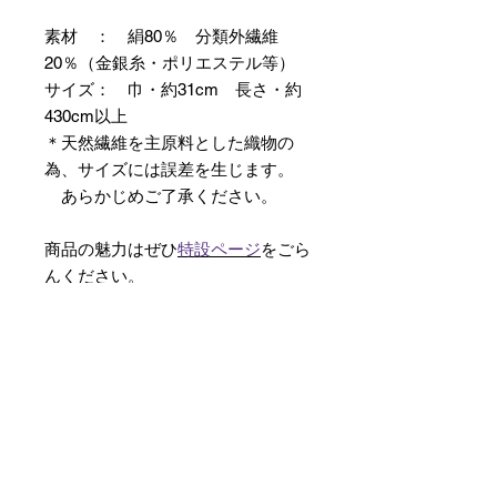
素材 ： 絹80％ 分類外繊維
20％（金銀糸・ポリエステル等）
サイズ： 巾・約31cm 長さ・約
430cm以上
＊天然繊維を主原料とした織物の
為、サイズには誤差を生じます。
あらかじめご了承ください。
商品の魅力はぜひ
特設ページ
をごら
んください。
【予約購入と表示されている時】
在庫切れの場合に「予約購入」に切
り替わります。
そのままカートにお進みいただきご
購入いただきますと
受注生産させていただきます。