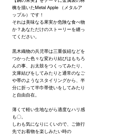
【鋼の果実】をテーマに金属製の林
檎を描いたMetal Apple （メタルア
ップル）です！
それは美味なる果実か危険な食べ物
か？あなただけのストーリーを纏っ
てください。
黒木織物の兵児帯は三重仮紐などを
つかった色々な変わり結びはもちろ
んの事、お太鼓をつくってみたり、
文庫結びをしてみたりと通常のなご
や帯のようなスタイリングから、半
分に折って半巾帯使いをしてみたり
と自由自在。
薄くて軽い生地ながら適度なハリ感
も〇。
しわも気になりにくいので、ご旅行
先でお着物を楽しみたい時の