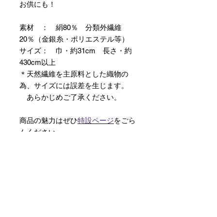
お供にも！
素材 ： 絹80％ 分類外繊維
20％（金銀糸・ポリエステル等）
サイズ： 巾・約31cm 長さ・約
430cm以上
＊天然繊維を主原料とした織物の
為、サイズには誤差を生じます。
あらかじめご了承ください。
商品の魅力はぜひ
特設ページ
をごら
んください。
【予約購入と表示されている時】
在庫切れの場合に「予約購入」に切
り替わります。
そのままカートにお進みいただきご
購入いただきますと