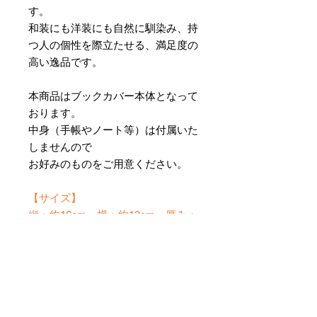
す。
和装にも洋装にも自然に馴染み、持
つ人の個性を際立たせる、満足度の
高い逸品です。
本商品はブックカバー本体となって
おります。
中身（手帳やノート等）は付属いた
しませんので
お好みのものをご用意ください。
【サイズ】
縦：約16cm 横：約13cm 厚み：
約2.5cm（金具・突起部分を除く）
※ハンドメイドのため、サイズには
多少の誤差が生じる場合がございま
す。
※ノートは撮影用です。