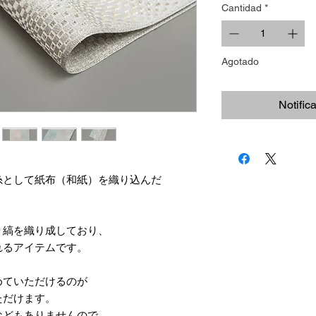
Cantidad
*
Agotado
Notific
糸として紙布（和紙）を織り込んだ
り縞を織り成しており、
れるアイテムです。
めていただけるのが
ただけます。
などもありませんので