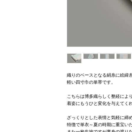
織りのベースとなる絹糸に絵緯
軽い四寸巾の単帯です。
こちらは博多織らしく整経によ
着姿にもうひと変化を与えてく
ざっくりとした表情と気軽に締
特徴で単衣～夏の時期に重宝い
また一枚生地ですが裏糸の渡り