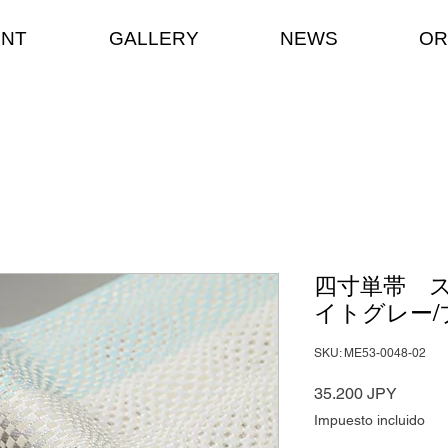
ENT
GALLERY
NEWS
OR
四寸単帯 
イトグレー/
SKU: ME53-0048-02
Precio
35.200 JPY
Impuesto incluido