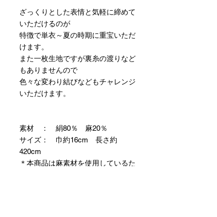
ざっくりとした表情と気軽に締めて
いただけるのが
特徴で単衣～夏の時期に重宝いただ
けます。
また一枚生地ですが裏糸の渡りなど
もありませんので
色々な変わり結びなどもチャレンジ
いただけます。
素材 ： 絹80％ 麻20％
サイズ： 巾約16cm 長さ約
420cm
＊本商品は麻素材を使用しているた
め特有の毛羽立ちやふしが見られま
すが、異常ではありませんので事前
にご了承のほどお願いいたします。
＊天然繊維を主原料とした織物の