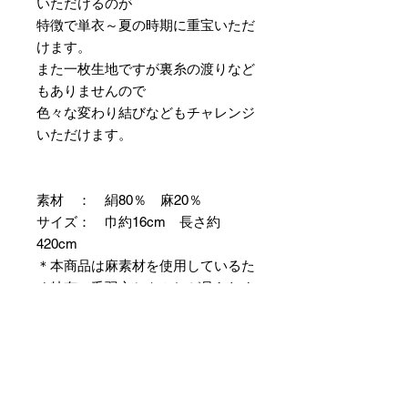
いただけるのが
特徴で単衣～夏の時期に重宝いただ
けます。
また一枚生地ですが裏糸の渡りなど
もありませんので
色々な変わり結びなどもチャレンジ
いただけます。
素材 ： 絹80％ 麻20％
サイズ： 巾約16cm 長さ約
420cm
＊本商品は麻素材を使用しているた
め特有の毛羽立ちやふしが見られま
すが、異常ではありませんので事前
にご了承のほどお願いいたします。
＊天然繊維を主原料とした織物の
為、サイズには誤差を生じます。
あらかじめご了承ください。