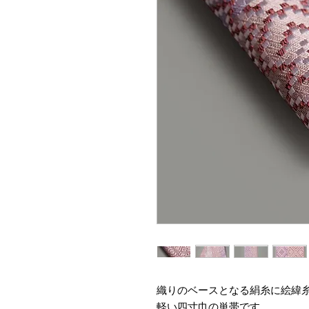
織りのベースとなる絹糸に絵緯
軽い四寸巾の単帯です。