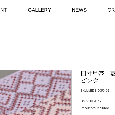
ENT
GALLERY
NEWS
OR
四寸単帯 菱
ピンク
SKU: ME53-0050-02
Precio
35.200 JPY
Impuesto incluido