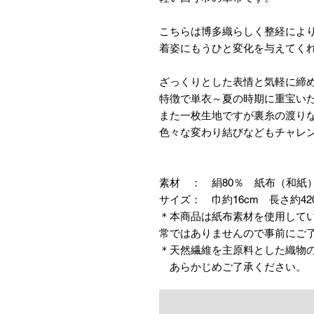
こちらは博多織らしく整経によ
着姿にもうひと変化を与えてく
ざっくりとした表情と気軽に締
特徴で単衣～夏の時期に重宝い
また一枚生地ですが裏糸の渡り
色々な変わり結びなどもチャレ
素材 ： 絹80％ 紙布（和紙）
サイズ： 巾約16cm 長さ約42
＊本商品は紙布素材を使用して
常ではありませんので事前にご
＊天然繊維を主原料とした織物
あらかじめご了承ください。