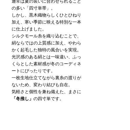
通常は夏の装いに合わせられること
の多い「四寸単帯」。
しかし、黒木織物らしくひとひねり
加え、寒い季節に映える特別な一本
に仕上げました。
シルクモール糸を織り込むことで、
絹ならではの上質感に加え、やわら
かく起毛した独特の風合いを実現。
光沢感のある絹とは一味違い、ふっ
くらとした素材感が冬のコーディネ
ートにぴったりです。
一枚生地仕立てながら裏糸の渡りが
ないため、変わり結びも自在。
気軽さと個性を兼ね備えた、まさに
「冬推し」
の四寸単です。
素材
：絹100％
サイズ
：巾 約16cm × 長さ 約
420cm