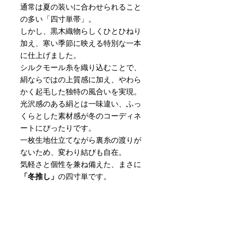
通常は夏の装いに合わせられること
の多い「四寸単帯」。
しかし、黒木織物らしくひとひねり
加え、寒い季節に映える特別な一本
に仕上げました。
シルクモール糸を織り込むことで、
絹ならではの上質感に加え、やわら
かく起毛した独特の風合いを実現。
光沢感のある絹とは一味違い、ふっ
くらとした素材感が冬のコーディネ
ートにぴったりです。
一枚生地仕立てながら裏糸の渡りが
ないため、変わり結びも自在。
気軽さと個性を兼ね備えた、まさに
「冬推し」
の四寸単です。
素材
：絹100％
サイズ
：巾 約16cm × 長さ 約
420cm