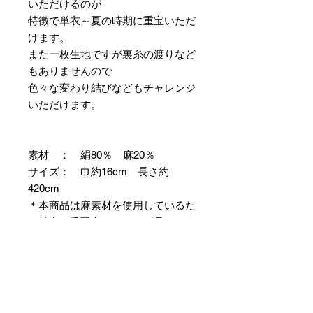
いただけるのが
特徴で単衣～夏の時期に重宝いただ
けます。
また一枚生地ですが裏糸の渡りなど
もありませんので
色々な変わり結びなどもチャレンジ
いただけます。
素材 ： 絹80％ 麻20％
サイズ： 巾約16cm 長さ約
420cm
＊本商品は麻素材を使用しているた
め特有の毛羽立ちやふしが見られま
すが、異常ではありませんので事前
にご了承のほどお願いいたします。
＊天然繊維を主原料とした織物の
為、サイズには誤差を生じます。
あらかじめご了承ください。