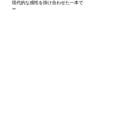
現代的な感性を掛け合わせた一本で
す。
素材 ： 絹100％
サイズ： 巾約16cm 長さ約
420cm
＊天然繊維を主原料とした織物の
為、サイズには誤差を生じます。
あらかじめご了承ください。
No hay reseñas todavía
Comparte tu opinión. Deja la
primera reseña.
Dejar una reseña