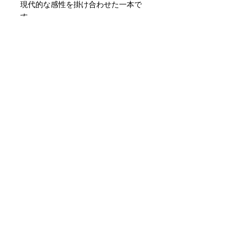
現代的な感性を掛け合わせた一本で
す。
素材 ： 絹100％
サイズ： 巾約16cm 長さ約
420cm
＊天然繊維を主原料とした織物の
為、サイズには誤差を生じます。
あらかじめご了承ください。
No hay reseñas todavía
Comparte tu opinión. Deja la
primera reseña.
Dejar una reseña