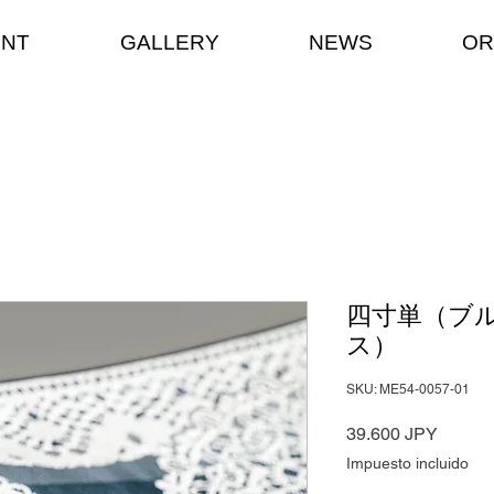
ENT
GALLERY
NEWS
OR
四寸単（ブ
ス）
SKU: ME54-0057-01
Precio
39.600 JPY
Impuesto incluido