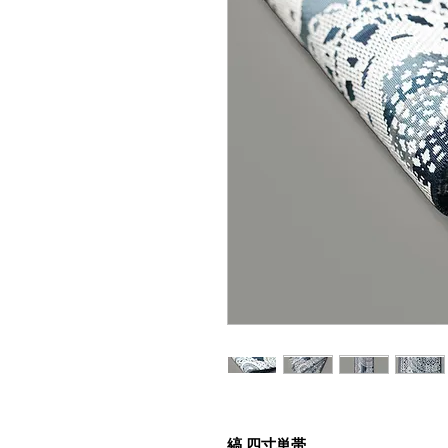
縞 四寸単帯