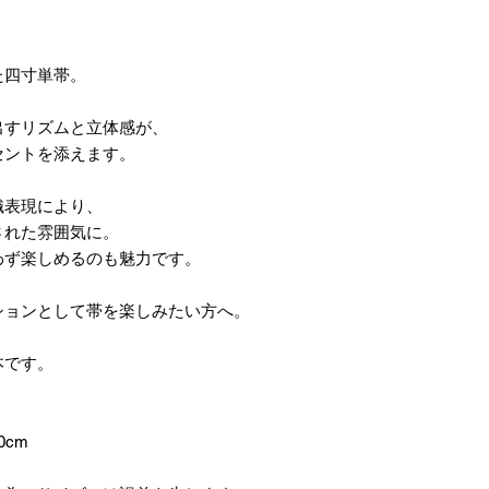
た四寸単帯。
出すリズムと立体感が、
セントを添えます。
織表現により、
された雰囲気に。
わず楽しめるのも魅力です。
ションとして帯を楽しみたい方へ。
本です。
0cm