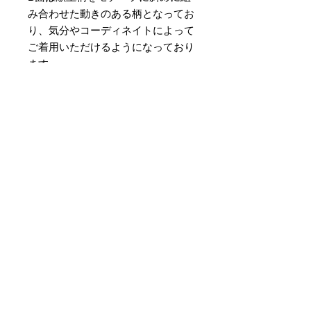
み合わせた動きのある柄となってお
り、気分やコーディネイトによって
ご着用いただけるようになっており
ます。
素材 ： 絹100％
サイズ： 巾約16cm 長さ約
420cm
＊天然繊維を主原料とした織物の
為、サイズには誤差を生じます。
あらかじめご了承ください。
No hay reseñas todavía
Comparte tu opinión. Deja la