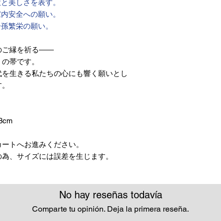
意と美しさを表す。
家内安全への願い。
子孫繁栄の願い。
のご縁を祈る――
」の帯です。
代を生きる私たちの心にも響く願いとし
す。
8cm
カートへお進みください。
の為、サイズには誤差を生じます。
No hay reseñas todavía
Comparte tu opinión. Deja la primera reseña.