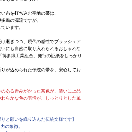
太い糸を打ち込む平地の帯は、
博多織の源流ですが、
れています。
受け継ぎつつ、現代の感性でブラッシュア
装いにも自然に取り入れられるおしゃれな
「博多織工業組合」発行の証紙をしっかり
祈りが込められた伝統の帯を、安心してお
みのある赤みがかった茶色が、装いに上品
やわらかな色の表情が、しっとりとした風
祈りと願いを織り込んだ伝統文様です】
く力の象徴。