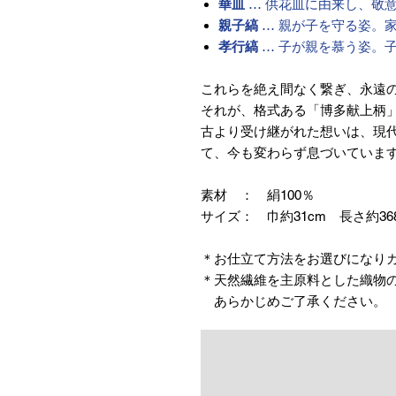
華皿
… 供花皿に由来し、敬
親子縞
… 親が子を守る姿。
孝行縞
… 子が親を慕う姿。
これらを絶え間なく繋ぎ、永遠
それが、格式ある「博多献上柄
古より受け継がれた想いは、現
て、今も変わらず息づいていま
素材 ： 絹100％
サイズ： 巾約31cm 長さ約36
＊お仕立て方法をお選びになり
＊天然繊維を主原料とした織物
あらかじめご了承ください。