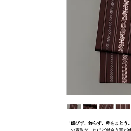
「媚びず、飾らず、粋をまとう
この表現がこれほど似合う帯が