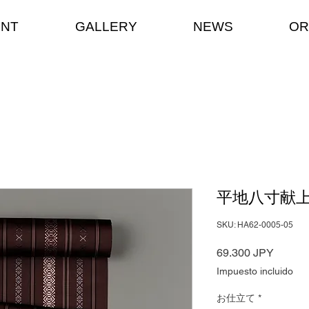
ENT
GALLERY
NEWS
OR
平地八寸献
SKU: HA62-0005-05
Precio
69.300 JPY
Impuesto incluido
お仕立て
*