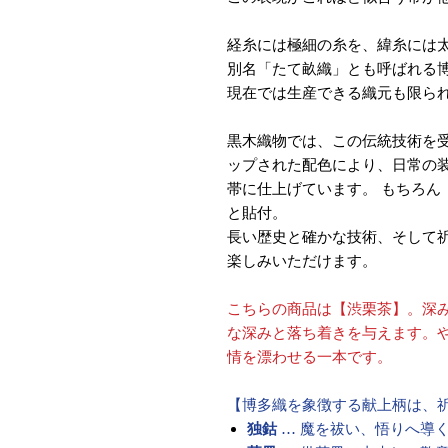
経糸には極細の糸を、緯糸には
別名「たて畝織」とも呼ばれる
現在では生産できる織元も限ら
黒木織物では、この伝統技術を
ップされた配色により、日常の
帯に仕上げています。 もちろん
と貼付。
長い歴史と確かな技術、そして
楽しみいただけます。
こちらの商品は【渋栗茶】。深
な深みと落ち着きを与えます。
情を漂わせる一本です。
【博多織を象徴する献上柄は、
独鈷
… 魔を祓い、悟りへ導