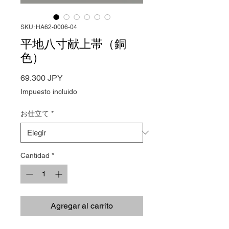
SKU: HA62-0006-04
平地八寸献上帯（銅
色）
Precio
69.300 JPY
Impuesto incluido
お仕立て
*
Cantidad
*
Agregar al carrito