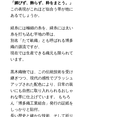
「媚びず、飾らず、粋をまとう。」
この表現がこれほど似合う帯が他に
あるでしょうか。
経糸には極細の糸を、緯糸には太い
糸を打ち込む平地の帯は、
別名「たて畝織」とも呼ばれる博多
織の源流ですが、
現在では生産できる織元も限られて
います。
黒木織物では、この伝統技術を受け
継ぎつつ、現代の感性でブラッシュ
アップされた配色により、日常の装
いにも自然に取り入れられるおしゃ
れな帯に仕上げています。 もちろ
ん「博多織工業組合」発行の証紙を
しっかりと貼付。
長い歴史と確かな技術、そして祈り