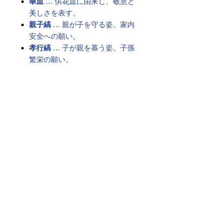
華皿
… 供花皿に由来し、敬意と
美しさを表す。
親子縞
… 親が子を守る姿。家内
安全への願い。
孝行縞
… 子が親を慕う姿。子孫
繁栄の願い。
これらを絶え間なく繋ぎ、永遠のご
縁を祈る――
それが、格式ある「博多献上柄」の
帯です。
古より受け継がれた想いは、現代を
生きる私たちの心にも響く願いとし
て、今も変わらず息づいています。
素材 ： 絹100％
サイズ： 巾約31cm 長さ約
368cm