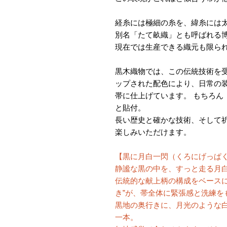
経糸には極細の糸を、緯糸には
別名「たて畝織」とも呼ばれる
現在では生産できる織元も限ら
黒木織物では、この伝統技術を
ップされた配色により、日常の
帯に仕上げています。 もちろん
と貼付。
長い歴史と確かな技術、そして
楽しみいただけます。
【黒に月白一閃（くろにげっぱ
静謐な黒の中を、すっと走る月
伝統的な献上柄の構成をベースに
き”が、帯全体に緊張感と洗練を
黒地の奥行きに、月光のような
一本。