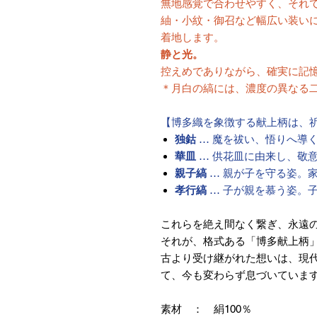
無地感覚で合わせやすく、それ
紬・小紋・御召など幅広い装い
着地します。
静と光。
控えめでありながら、確実に記
＊月白の縞には、濃度の異なる
【博多織を象徴する献上柄は、
独鈷
… 魔を祓い、悟りへ導
華皿
… 供花皿に由来し、敬
親子縞
… 親が子を守る姿。
孝行縞
… 子が親を慕う姿。
これらを絶え間なく繋ぎ、永遠
それが、格式ある「博多献上柄
古より受け継がれた想いは、現
て、今も変わらず息づいていま
素材 ： 絹100％