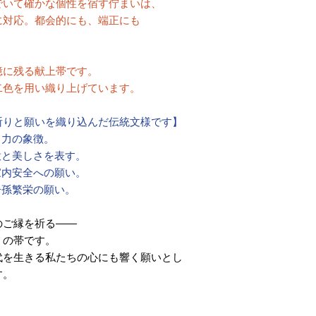
でいて確かな個性を宿す佇まいは、
に対応。都会的にも、端正にも
憶に残る献上帯です。
二色を用い織り上げています。
祈りと願いを織り込んだ伝統文様です】
く力の象徴。
意と美しさを表す。
家内安全への願い。
子孫繁栄の願い。
のご縁を祈る――
」の帯です。
代を生きる私たちの心にも響く願いとし
す。