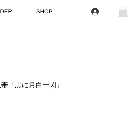
DER
SHOP
Iniciar sesión
上帯「黒に月白一閃」