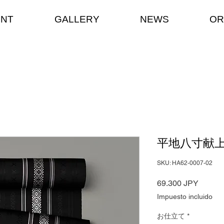
ENT
GALLERY
NEWS
OR
平地八寸献
SKU: HA62-0007-02
Precio
69.300 JPY
Impuesto incluido
お仕立て
*