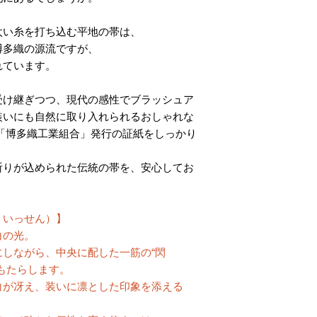
太い糸を打ち込む平地の帯は、
博多織の源流ですが、
れています。
受け継ぎつつ、現代の感性でブラッシュア
装いにも自然に取り入れられるおしゃれな
「博多織工業組合」発行の証紙をしっかり
祈りが込められた伝統の帯を、安心してお
くいっせん）】
白の光。
しながら、中央に配した一筋の“閃
もたらします。
白が冴え、装いに凛とした印象を添える