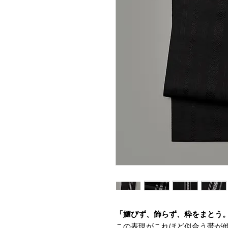
「媚びず、飾らず、粋をまとう
この表現がこれほど似合う帯が