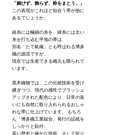
「媚びず、飾らず、粋をまとう。」
この表現がこれほど似合う帯が他に
あるでしょうか。
経糸には極細の糸を、緯糸には太い
糸を打ち込む平地の帯は、
別名「たて畝織」とも呼ばれる博多
織の源流ですが、
現在では生産できる織元も限られて
います。
黒木織物では、この伝統技術を受け
継ぎつつ、現代の感性でブラッシュ
アップされた配色により、日常の装
いにも自然に取り入れられるおしゃ
れな帯に仕上げています。 もちろ
ん「博多織工業組合」発行の証紙を
しっかりと貼付。
長い歴史と確かな技術、そして祈り