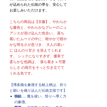
が込められた伝統の帯を、安心して
お楽しみいただけます。
こちらの商品は【京藤】。やわらか
な藤色と、やわらかなグレーのニュ
アンスが溶け込んだ色合い。 落ち
着いたムードの中に、軽やかで穏や
かな明るさが息づき、 大人の装い
に ほんのり甘さ を添えてくれま
す。 シックになりすぎず、優美で
柔らかな色調は、 落ち着き × 可愛
らしさ の両方をそっと引き立てて
くれる色です。
【博多織を象徴する献上柄は、祈り
と願いを織り込んだ伝統文様です】
独鈷
… 魔を祓い、悟りへ導く力
の象徴。