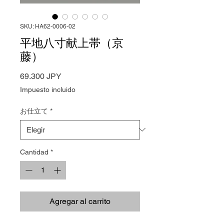
SKU: HA62-0006-02
平地八寸献上帯（京
藤）
Precio
69.300 JPY
Impuesto incluido
お仕立て
*
Cantidad
*
Agregar al carrito