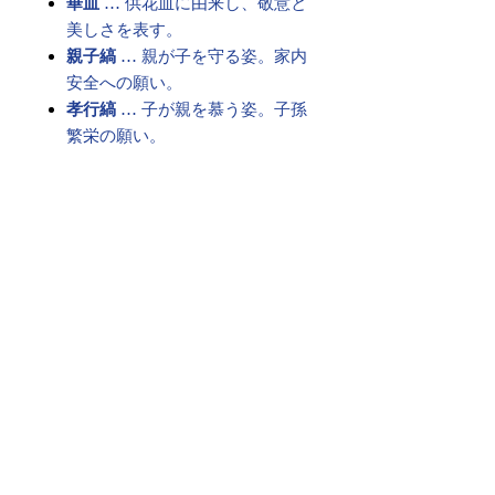
華皿
… 供花皿に由来し、敬意と
美しさを表す。
親子縞
… 親が子を守る姿。家内
安全への願い。
孝行縞
… 子が親を慕う姿。子孫
繁栄の願い。
これらを絶え間なく繋ぎ、永遠のご
縁を祈る――
それが、格式ある「博多献上柄」の
帯です。
古より受け継がれた想いは、現代を
生きる私たちの心にも響く願いとし
て、今も変わらず息づいています。
素材 ： 絹100％
サイズ： 巾約31cm 長さ約
368cm