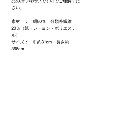
品の持つ味わいですのでご理解くだ
さい。
素材 ： 絹80％ 分類外繊維
20％（紙・レーヨン・ポリエステ
ル）
サイズ： 巾約31cm 長さ約
368cm
＊お仕立て方法をお選びになりカー
トへお進みください。
＊天然繊維を主原料とした織物の
為、サイズには誤差を生じます。
あらかじめご了承ください。
【予約購入と表示されている時】
在庫切れの場合に「予約購入」に切
り替わります。