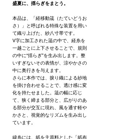
盛夏に、揺らぎをまとう。
本品は、「経移動筬（たていどうお
さ）」と呼ばれる特殊な装置を用い
て織り上げた、紗八寸帯です。
V字に加工された筬の中で、経糸を
一越ごとに上下させることで、規則
の中に“揺らぎ”を生み出します。整
いすぎないその表情が、涼やかさの
中に奥行きを与えます。
さらに本作では、捩り織による紗地
を掛け合わせることで、透け感に変
化を持たせました。筬の幅に応じ
て、狭く締まる部分と、広がりのあ
る部分が交互に現れ、風を通す軽や
かさと、視覚的なリズムを生み出し
ています。
緯糸には、紙を主原料とした「紙布