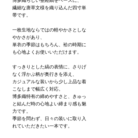
博多織らしい整経縞をベースに、
繊細な唐草文様を織り込んだ四寸単
帯です。
一枚生地ならではの軽やかさとしな
やかさがあり、
単衣の季節はもちろん、袷の時期に
も心地よくお使いいただけます。
すっきりとした縞の表情に、さりげ
なく浮かぶ柄が奥行きを添え、
カジュアルな装いから少し上品な着
こなしまで幅広く対応。
博多織特有の締めやすさと、きゅっ
と結んだ時の心地よい締まり感も魅
力です。
季節を問わず、日々の装いに取り入
れていただきたい一本です。