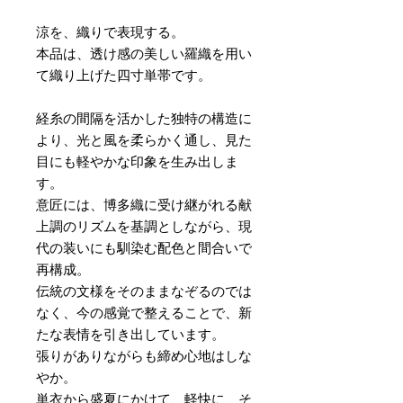
涼を、織りで表現する。
本品は、透け感の美しい羅織を用い
て織り上げた四寸単帯です。
経糸の間隔を活かした独特の構造に
より、光と風を柔らかく通し、見た
目にも軽やかな印象を生み出しま
す。
意匠には、博多織に受け継がれる献
上調のリズムを基調としながら、現
代の装いにも馴染む配色と間合いで
再構成。
伝統の文様をそのままなぞるのでは
なく、今の感覚で整えることで、新
たな表情を引き出しています。
張りがありながらも締め心地はしな
やか。
単衣から盛夏にかけて、軽快に、そ