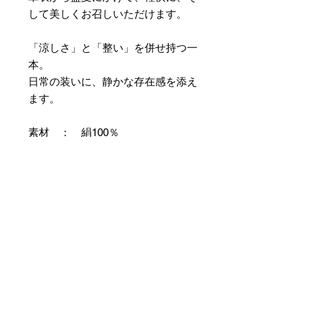
して美しくお召しいただけます。
「涼しさ」と「整い」を併せ持つ一
本。
日常の装いに、静かな存在感を添え
ます。
素材 ： 絹100％
サイズ： 巾約16cm 長さ約
420cm
＊本商品は専用の太い糸を用い、ざ
っくりとした織組織にて織り上げて
おります。つきましては特有のフシ
などが見られますが、異常ではあり
ませんので事前にご了承のほどお願
いいたします。
＊天然繊維を主原料とした織物の
為、サイズには誤差を生じます。