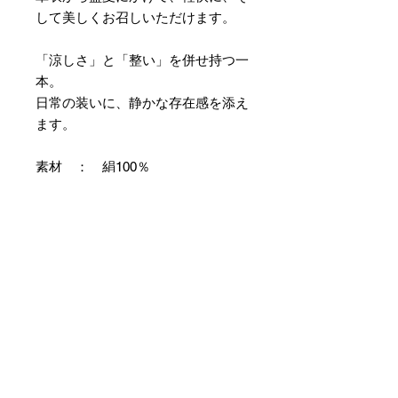
して美しくお召しいただけます。
「涼しさ」と「整い」を併せ持つ一
本。
日常の装いに、静かな存在感を添え
ます。
素材 ： 絹100％
サイズ： 巾約16cm 長さ約
420cm
＊本商品は専用の太い糸を用い、ざ
っくりとした織組織にて織り上げて
おります。つきましては特有のフシ
などが見られますが、異常ではあり
ませんので事前にご了承のほどお願
いいたします。
＊天然繊維を主原料とした織物の
為、サイズには誤差を生じます。