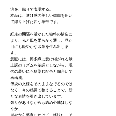
涼を、織りで表現する。
本品は、透け感の美しい羅織を用い
て織り上げた四寸単帯です。
経糸の間隔を活かした独特の構造に
より、光と風を柔らかく通し、見た
目にも軽やかな印象を生み出しま
す。
意匠には、博多織に受け継がれる献
上調のリズムを基調としながら、現
代の装いにも馴染む配色と間合いで
再構成。
伝統の文様をそのままなぞるのでは
なく、今の感覚で整えることで、新
たな表情を引き出しています。
張りがありながらも締め心地はしな
やか。
単衣から盛夏にかけて、軽快に、そ