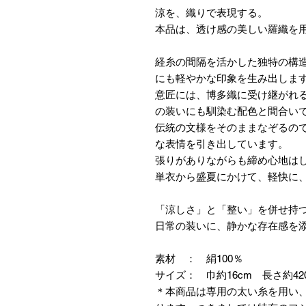
涼を、織りで表現する。
本品は、透け感の美しい羅織を
経糸の間隔を活かした独特の構
にも軽やかな印象を生み出しま
意匠には、博多織に受け継がれ
の装いにも馴染む配色と間合い
伝統の文様をそのままなぞるの
な表情を引き出しています。
張りがありながらも締め心地は
単衣から盛夏にかけて、軽快に
「涼しさ」と「整い」を併せ持
日常の装いに、静かな存在感を
素材 ： 絹100％
サイズ： 巾約16cm 長さ約42
＊本商品は専用の太い糸を用い