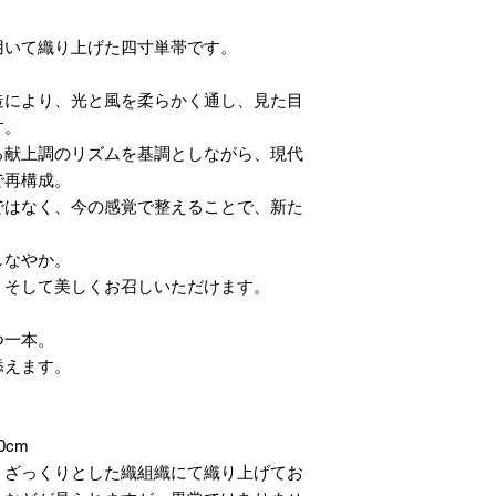
用いて織り上げた四寸単帯です。
造により、光と風を柔らかく通し、見た目
す。
る献上調のリズムを基調としながら、現代
で再構成。
ではなく、今の感覚で整えることで、新た
しなやか。
、そして美しくお召しいただけます。
つ一本。
添えます。
0cm
、ざっくりとした織組織にて織り上げてお