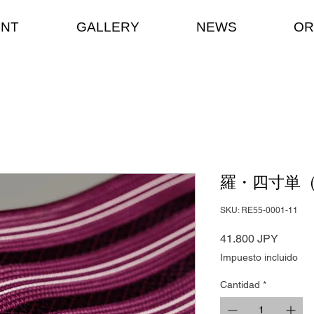
ENT
GALLERY
NEWS
OR
羅・四寸単
SKU: RE55-0001-11
Precio
41.800 JPY
Impuesto incluido
Cantidad
*