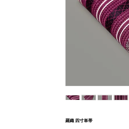
羅織 四寸単帯