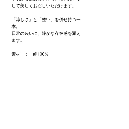
して美しくお召しいただけます。
「涼しさ」と「整い」を併せ持つ一
本。
日常の装いに、静かな存在感を添え
ます。
素材 ： 絹100％
サイズ： 巾約16cm 長さ約
420cm
＊本商品は専用の太い糸を用い、ざ
っくりとした織組織にて織り上げて
おります。つきましては特有のフシ
などが見られますが、異常ではあり
ませんので事前にご了承のほどお願
いいたします。
＊天然繊維を主原料とした織物の
為、サイズには誤差を生じます。