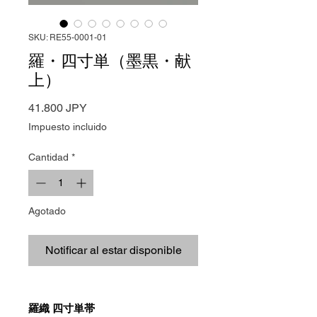
SKU: RE55-0001-01
羅・四寸単（墨黒・献
上）
Precio
41.800 JPY
Impuesto incluido
Cantidad
*
Agotado
Notificar al estar disponible
羅織 四寸単帯