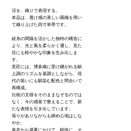
涼を、織りで表現する。
本品は、透け感の美しい羅織を用い
て織り上げた四寸単帯です。
経糸の間隔を活かした独特の構造に
より、光と風を柔らかく通し、見た
目にも軽やかな印象を生み出しま
す。
意匠には、博多織に受け継がれる献
上調のリズムを基調としながら、現
代の装いにも馴染む配色と間合いで
再構成。
伝統の文様をそのままなぞるのでは
なく、今の感覚で整えることで、新
たな表情を引き出しています。
張りがありながらも締め心地はしな
やか。
単衣から盛夏にかけて、軽快に、そ