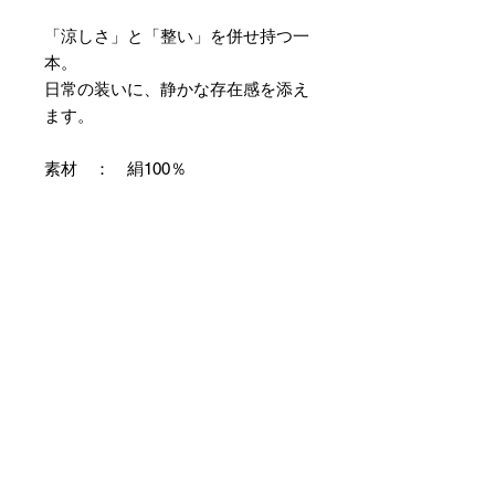
「涼しさ」と「整い」を併せ持つ一
本。
日常の装いに、静かな存在感を添え
ます。
素材 ： 絹100％
サイズ： 巾約16cm 長さ約
420cm
＊本商品は専用の太い糸を用い、ざ
っくりとした織組織にて織り上げて
おります。つきましては特有のフシ
などが見られますが、異常ではあり
ませんので事前にご了承のほどお願
いいたします。
＊天然繊維を主原料とした織物の
為、サイズには誤差を生じます。
あらかじめご了承ください。