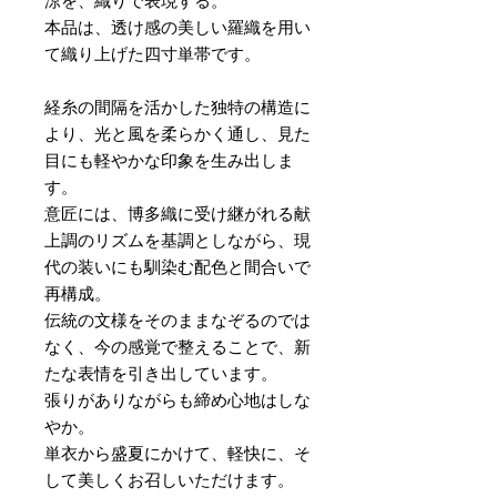
涼を、織りで表現する。
本品は、透け感の美しい羅織を用い
て織り上げた四寸単帯です。
経糸の間隔を活かした独特の構造に
より、光と風を柔らかく通し、見た
目にも軽やかな印象を生み出しま
す。
意匠には、博多織に受け継がれる献
上調のリズムを基調としながら、現
代の装いにも馴染む配色と間合いで
再構成。
伝統の文様をそのままなぞるのでは
なく、今の感覚で整えることで、新
たな表情を引き出しています。
張りがありながらも締め心地はしな
やか。
単衣から盛夏にかけて、軽快に、そ
して美しくお召しいただけます。