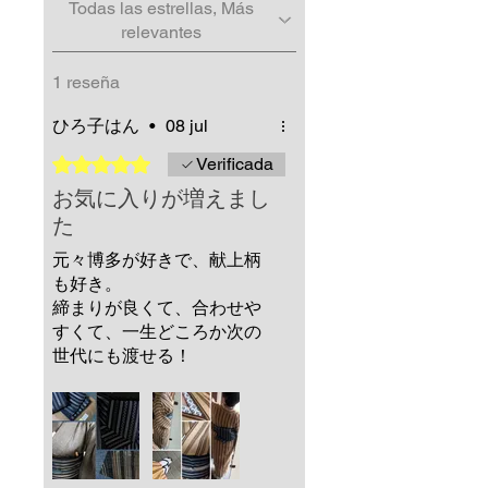
Todas las estrellas, Más
relevantes
1 reseña
ひろ子はん
•
08 jul
Obtuvo 5 de 5 estrellas.
Verificada
お気に入りが増えまし
た
元々博多が好きで、献上柄
も好き。
締まりが良くて、合わせや
すくて、一生どころか次の
世代にも渡せる！
あえて言えば、私はクルマ
になるのでぺったんこな結
び方がほとんどなので扱い
やすい並尺があればなぁと
思います^^;