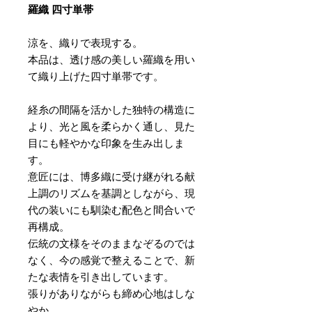
羅織 四寸単帯
涼を、織りで表現する。
本品は、透け感の美しい羅織を用い
て織り上げた四寸単帯です。
経糸の間隔を活かした独特の構造に
より、光と風を柔らかく通し、見た
目にも軽やかな印象を生み出しま
す。
意匠には、博多織に受け継がれる献
上調のリズムを基調としながら、現
代の装いにも馴染む配色と間合いで
再構成。
伝統の文様をそのままなぞるのでは
なく、今の感覚で整えることで、新
たな表情を引き出しています。
張りがありながらも締め心地はしな
やか。