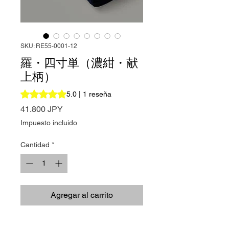
SKU: RE55-0001-12
羅・四寸単（濃紺・献
上柄）
Según 1 reseña, la calificación es de 5.0 de 5 estrellas
5.0 | 1 reseña
Precio
41.800 JPY
Impuesto incluido
Cantidad
*
Agregar al carrito